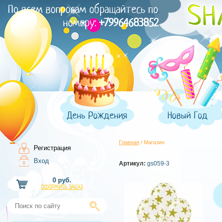
По всем вопросам обращайтесь по
номеру:
+79964683852
День Рождения
Новый Год
Главная
/ Магазин
Регистрация
Вход
Артикул:
gs059-3
0 руб.
ОФОРМИТЬ ЗАКАЗ