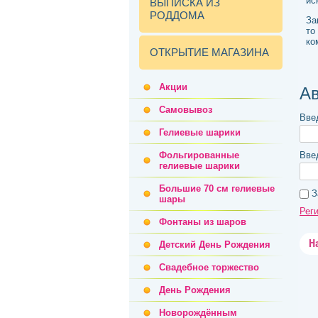
ис
ВЫПИСКА ИЗ
РОДДОМА
За
то
ко
ОТКРЫТИЕ МАГАЗИНА
Акции
Ав
Самовывоз
Вве
Гелиевые шарики
Фольгированные
Вве
гелиевые шарики
Большие 70 см гелиевые
З
шары
Рег
Фонтаны из шаров
Н
Детский День Рождения
Свадебное торжество
День Рождения
Новорождённым