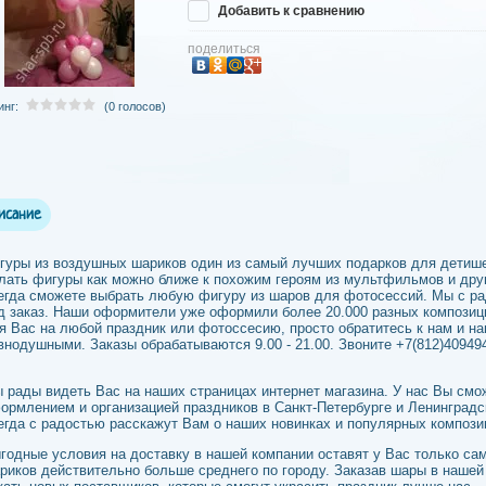
Добавить к сравнению
поделиться
инг:
(0 голосов)
исание
гуры из воздушных шариков один из самый лучших подарков для детиш
лать фигуры как можно ближе к похожим героям из мультфильмов и дру
егда сможете выбрать любую фигуру из шаров для фотосессий. Мы с р
д заказ. Наши оформители уже оформили более 20.000 разных композици
я Вас на любой праздник или фотоссесию, просто обратитесь к нам и н
внодушными. Заказы обрабатываются 9.00 - 21.00. Звоните +7(812)40949
 рады видеть Вас на наших страницах интернет магазина. У нас Вы смож
ормлением и организацией праздников в Санкт-Петербурге и Ленинградс
егда с радостью расскажут Вам о наших новинках и популярных компози
годные условия на доставку в нашей компании оставят у Вас только с
риков действительно больше среднего по городу. Заказав шары в нашей