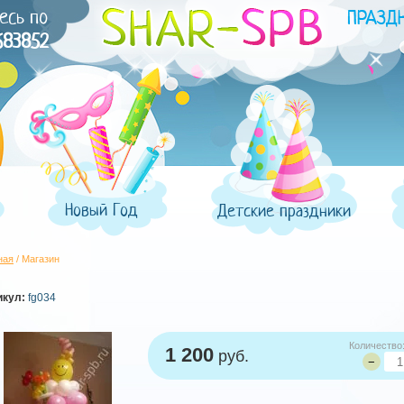
есь по
683852
Новый Год
Детские праздники
ная
/ Магазин
икул:
fg034
Количество
1 200
руб.
−