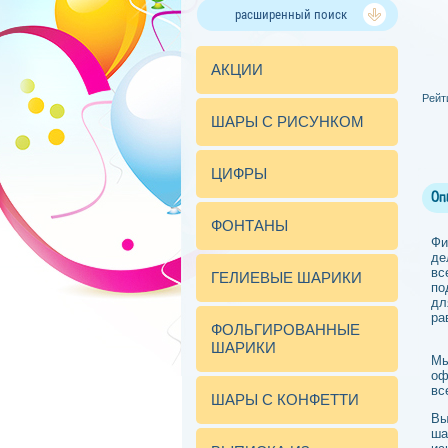
расширенный поиск
АКЦИИ
Рейт
ШАРЫ С РИСУНКОМ
ЦИФРЫ
Оп
ФОНТАНЫ
Фи
де
вс
ГЕЛИЕВЫЕ ШАРИКИ
по
дл
ра
ФОЛЬГИРОВАННЫЕ
ШАРИКИ
Мы
оф
вс
ШАРЫ С КОНФЕТТИ
Вы
ша