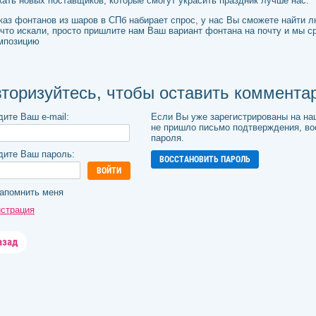
кать новых поставщиков, которые смогут украсить праздник лучше нас.
каз фонтанов из шаров в СПб набирает спрос, у нас Вы сможете найти 
 что искали, просто пришлите нам Ваш вариант фонтана на почту и мы
мпозицию
торизуйтесь, чтобы оставить коммента
дите Ваш e-mail:
Если Вы уже зарегистрированы на на
не пришло письмо подтверждения, в
пароля.
дите Ваш пароль:
ВОССТАНОВИТЬ ПАРОЛЬ
ВОЙТИ
апомнить меня
истрация
азад