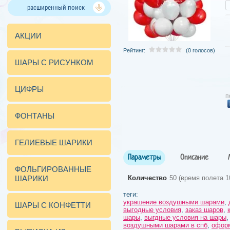
расширенный поиск
АКЦИИ
Рейтинг:
(0 голосов)
ШАРЫ С РИСУНКОМ
ЦИФРЫ
п
ФОНТАНЫ
ГЕЛИЕВЫЕ ШАРИКИ
Параметры
Описание
ФОЛЬГИРОВАННЫЕ
ШАРИКИ
Количество
50 (время полета 1
теги:
украшение воздушными шарами
,
ШАРЫ С КОНФЕТТИ
выгодные условия
,
заказ шаров
,
шары
,
выгдные условия на шары
воздушными шарами в спб
,
офор