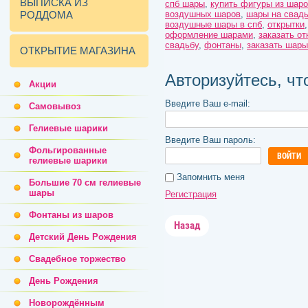
ВЫПИСКА ИЗ
спб шары
,
купить фигуры из шаро
РОДДОМА
воздушных шаров
,
шары на свад
воздушные шары в спб
,
открытки
оформление шарами
,
заказать от
свадьбу
,
фонтаны
,
заказать шары
ОТКРЫТИЕ МАГАЗИНА
Авторизуйтесь, ч
Акции
Введите Ваш e-mail:
Самовывоз
Гелиевые шарики
Введите Ваш пароль:
Фольгированные
ВОЙТИ
гелиевые шарики
Запомнить меня
Большие 70 см гелиевые
шары
Регистрация
Фонтаны из шаров
Назад
Детский День Рождения
Свадебное торжество
День Рождения
Новорождённым