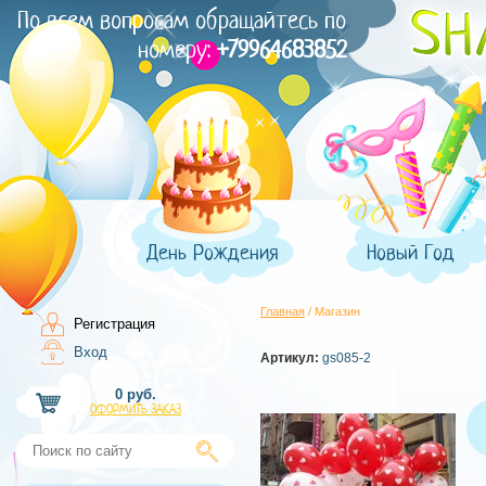
По всем вопросам обращайтесь по
номеру:
+79964683852
День Рождения
Новый Год
Главная
/ Магазин
Регистрация
Вход
Артикул:
gs085-2
0 руб.
ОФОРМИТЬ ЗАКАЗ