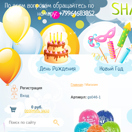
По всем вопросам обращайтесь по
номеру:
+79964683852
День Рождения
Новый Год
Главная
/ Магазин
Регистрация
Вход
Артикул:
gs046-1
0 руб.
ОФОРМИТЬ ЗАКАЗ