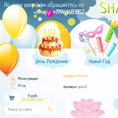
По всем вопросам обращайтесь по
номеру:
+79964683852
День Рождения
Новый Год
Главная
/ Магазин
Регистрация
Вход
Артикул:
gs113
0 руб.
ОФОРМИТЬ ЗАКАЗ