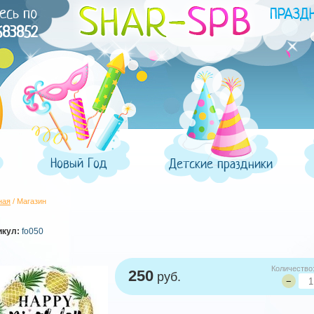
есь по
683852
Новый Год
Детские праздники
ная
/ Магазин
икул:
fo050
Количество
250
руб.
−