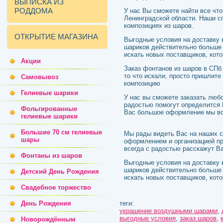
ВЫПИСКА ИЗ
РОДДОМА
У нас Вы сможете найти все что
Ленинградской области. Наши с
композициях из шаров.
ОТКРЫТИЕ МАГАЗИНА
Выгодные условия на доставку 
шариков действительно больше 
искать новых поставщиков, кот
Акции
Заказ фонтанов из шаров в СПб
то что искали, просто пришлит
Самовывоз
композицию
Гелиевые шарики
У нас вы сможете заказать любо
радостью помогут определится 
Фольгированные
Вас большое оформление мы все
гелиевые шарики
Большие 70 см гелиевые
Мы рады видеть Вас на наших ст
шары
оформлением и организацией пр
всегда с радостью расскажут В
Фонтаны из шаров
Выгодные условия на доставку 
шариков действительно больше 
Детский День Рождения
искать новых поставщиков, кот
Свадебное торжество
День Рождения
теги:
украшение воздушными шарами
,
выгодные условия
,
заказ шаров
,
Новорождённым