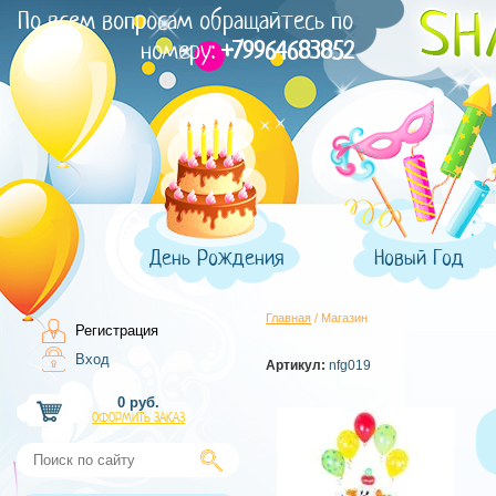
По всем вопросам обращайтесь по
номеру:
+79964683852
День Рождения
Новый Год
Главная
/ Магазин
Регистрация
Вход
Артикул:
nfg019
0 руб.
ОФОРМИТЬ ЗАКАЗ