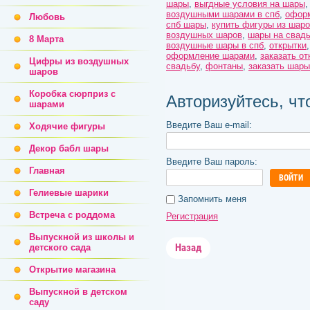
шары
,
выгдные условия на шары
воздушными шарами в спб
,
офор
Любовь
спб шары
,
купить фигуры из шаро
воздушных шаров
,
шары на свад
8 Марта
воздушные шары в спб
,
открытки
оформление шарами
,
заказать от
Цифры из воздушных
свадьбу
,
фонтаны
,
заказать шары
шаров
Коробка сюрприз с
Авторизуйтесь, ч
шарами
Введите Ваш e-mail:
Ходячие фигуры
Декор бабл шары
Введите Ваш пароль:
Главная
ВОЙТИ
Гелиевые шарики
Запомнить меня
Встреча с роддома
Регистрация
Выпускной из школы и
Назад
детского сада
Открытие магазина
Выпускной в детском
саду