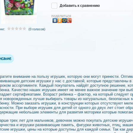
Добавить к сравнению
поделиться
инг:
(0 голосов)
исание
ратите внимание на пользу игрушек, которую они могут принести. Оптим
звивающие детские игрушки у нас с доставкой, которые представлены в 
роком ассортименте. Каждый покупатель найдёт доступное решение, ко
бенка. Качество наших игрушек имеет не менее важное значение при вы
ладает сертификатами. Возраст ребенка – фактор, на который следует о
я новорожденных лучше выбирать товары из натуральных, безопасных м
бенку. Можно заказать игрушки, в конструкции которых отсутствуют мелк
асности. При выборе игрушек для детей от одного до двух лет стоит обр
держащие небольшие элементы для развития моторики которые помогаю
арше трех лет для мальчиков, девочкек можно покупать детские игруш
орчества и игрушки развивающие память, фигурки животных, птиц, машин
тские игрушки, цены на которые доступны для каждой семьи. Так как де