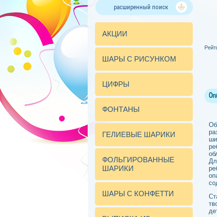
расширенный поиск
АКЦИИ
Рейт
ШАРЫ С РИСУНКОМ
ЦИФРЫ
Оп
ФОНТАНЫ
Об
ра
ГЕЛИЕВЫЕ ШАРИКИ
ши
ре
об
ФОЛЬГИРОВАННЫЕ
Дл
ШАРИКИ
ре
оп
со
ШАРЫ С КОНФЕТТИ
Ст
тв
де