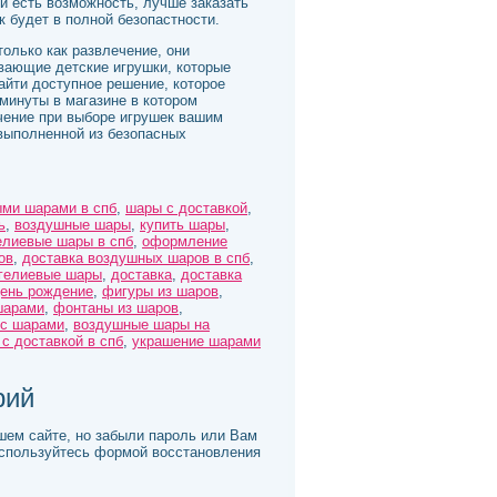
ли есть возможность, лучше заказать
к будет в полной безопастности.
только как развлечение, они
вающие детские игрушки, которые
айти доступное решение, которое
 минуты в магазине в котором
ачение при выборе игрушек вашим
выполненной из безопасных
ми шарами в спб
,
шары с доставкой
,
ь
,
воздушные шары
,
купить шары
,
елиевые шары в спб
,
оформление
ов
,
доставка воздушных шаров в спб
,
гелиевые шары
,
доставка
,
доставка
день рождение
,
фигуры из шаров
,
шарами
,
фонтаны из шаров
,
 с шарами
,
воздушные шары на
с доставкой в спб
,
украшение шарами
рий
шем сайте, но забыли пароль или Вам
оспользуйтесь формой восстановления