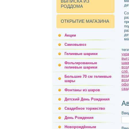
ВЫПИСКА ИЗ
ма
де
РОДДОМА
Со
ра
ОТКРЫТИЕ МАГАЗИНА
пр
по
ра
де
Акции
ма
Самовывоз
теги
Гелиевые шарики
укр
выг
шар
Фольгированные
воз
гелиевые шарики
спб
воз
Большие 70 см гелиевые
воз
шары
офо
сва
Фонтаны из шаров
Детский День Рождения
Ав
Свадебное торжество
Вве
День Рождения
Новорождённым
Вве