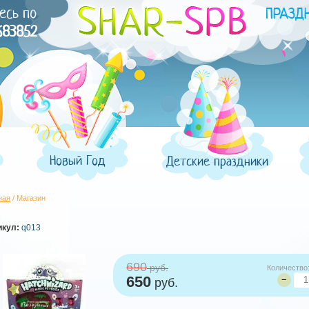
есь по
683852
Новый Год
Детские праздники
ная
/ Магазин
икул:
q013
690
руб.
Количество
650
−
руб.