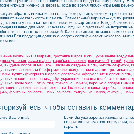
териал игрушки из него не приченят никакого вреда вашему ребенку. Ес
тские игрушки именно из дерева. Тогда во время любой игры Ваш ребено
ветуем обратить внимание на пользу, которую игруки могут принести не 
звивают внимательность и память. Оптимальный вариант – купить разви
едставлены у нас в каталоге в широком ассортименте. Каждый сможет н
дойдем именно для него, и заказать игрушки с одставкой не потратив не
збегаются глаза и толпы очередей. Качество имеет не менее важное зн
тишкам.Вся продукция должна обладать сертификатами качества, быть 
териалов.
:
ашение воздушными шарами
,
доставка шаров в спб
,
украшение воздушны
одные условия
,
заказ шаров
,
коробка с шарами
,
шарики спб
,
гелий
,
купит
ы
,
выгдные условия на шары
,
шары на свадьбу в спб
,
купить открытки
,
г
душными шарами в спб
,
оформление воздушными шарами
,
доставка шар
 шары
,
купить фигуры из шаров с доставкой
,
оформление шарами в спб
,
душных шаров
,
шары на свадьбу
,
украшение шарами в спб
,
открытки на 
душные шары в спб
,
открытки
,
гелиевые шарики
,
коробка с воздушными 
рмление шарами
,
заказать открытки
,
Гелиевые шарики
,
коробка сюрприз
дьбу
,
фонтаны
,
заказать шары
,
заказать фигуры из шаров
,
фигуры
,
шары 
торизуйтесь, чтобы оставить коммента
дите Ваш e-mail:
Если Вы уже зарегистрированы на на
не пришло письмо подтверждения, в
пароля.
дите Ваш пароль: