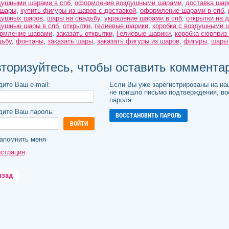
душными шарами в спб
,
оформление воздушными шарами
,
доставка шар
 шары
,
купить фигуры из шаров с доставкой
,
оформление шарами в спб
,
душных шаров
,
шары на свадьбу
,
украшение шарами в спб
,
открытки на 
душные шары в спб
,
открытки
,
гелиевые шарики
,
коробка с воздушными 
рмление шарами
,
заказать открытки
,
Гелиевые шарики
,
коробка сюрприз
дьбу
,
фонтаны
,
заказать шары
,
заказать фигуры из шаров
,
фигуры
,
шары 
торизуйтесь, чтобы оставить коммента
дите Ваш e-mail:
Если Вы уже зарегистрированы на на
не пришло письмо подтверждения, в
пароля.
дите Ваш пароль:
ВОССТАНОВИТЬ ПАРОЛЬ
ВОЙТИ
апомнить меня
истрация
азад