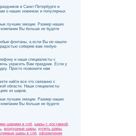
раздников в Санкт-Петербурге и
Вам о наших новинках и популярных
амые лучшие эмоции. Размер наших
 компании Вы больше не будете
любые фонтаны, а если Вы не нашли
с радостью соберем вам любую
елефону и наши специалисты с
очь украсить Вам праздник. Если у
дку. Просто позвоните нам
ете найти все что связанно с
кой области. Наши специалисты
циях из шаров.
амые лучшие эмоции. Размер наших
 компании Вы больше не будете
ми шарами в спб
,
шары с доставкой
,
ь
,
воздушные шары
,
купить шары
,
елиевые шары в спб
,
оформление