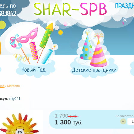
есь по
683852
Новый Год
Детские праздники
ная
/ Магазин
икул:
nfg041
1 790
руб.
Количество
1 300
−
руб.