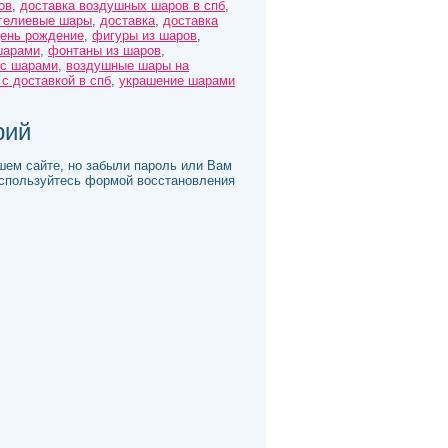
ов
,
доставка воздушных шаров в спб
,
гелиевые шары
,
доставка
,
доставка
день рождение
,
фигуры из шаров
,
шарами
,
фонтаны из шаров
,
 с шарами
,
воздушные шары на
с доставкой в спб
,
украшение шарами
рий
шем сайте, но забыли пароль или Вам
оспользуйтесь формой восстановления