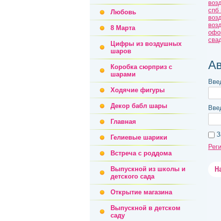
воз
спб
Любовь
воз
воз
8 Марта
офо
сва
Цифры из воздушных
шаров
Ав
Коробка сюрприз с
шарами
Вве
Ходячие фигуры
Декор бабл шары
Вве
Главная
З
Гелиевые шарики
Рег
Встреча с роддома
Н
Выпускной из школы и
детского сада
Открытие магазина
Выпускной в детском
саду