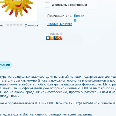
Добавить к сравнению
Производитель
Бельги
я,
Италия, Мексика
инг:
(0 голосов)
поделиться
исание
гуры из воздушных шариков один из самый лучших подарков для детиш
лать фигуры как можно ближе к похожим героям из мультфильмов и дру
егда сможете выбрать любую фигуру из шаров для фотосессий. Мы с р
д заказ. Наши оформители уже оформили более 20.000 разных композици
я Вас на любой праздник или фотоссесию, просто обратитесь к нам и н
внодушными.
казы обрабатываются 9.00 - 21.00. Звоните +7(812)4094949 или пишите 9
 рады видеть Вас на наших страницах интернет магазина.