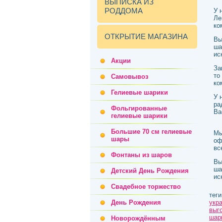
ВЫПИСКА ИЗ
РОДДОМА
У 
Ле
ко
ОТКРЫТИЕ МАГАЗИНА
Вы
ша
ис
Акции
За
то
Самовывоз
ко
Гелиевые шарики
У 
ра
Фольгированные
Ва
гелиевые шарики
Большие 70 см гелиевые
Мы
шары
оф
вс
Фонтаны из шаров
Вы
ша
Детский День Рождения
ис
Свадебное торжество
теги
День Рождения
укр
выг
шар
Новорождённым