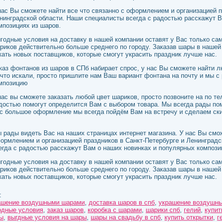
нас Вы сможете найти все что связанно с оформлением и организацией п
нинградской области. Наши специалисты всегда с радостью расскажут 
мпозициях из шаров.
годные условия на доставку в нашей компании оставят у Вас только с
риков действительно больше среднего по городу. Заказав шары в нашей
кать новых поставщиков, которые смогут украсить праздник лучше нас.
каз фонтанов из шаров в СПб набирает спрос, у нас Вы сможете найти 
 что искали, просто пришлите нам Ваш вариант фонтана на почту и мы 
мпозицию
нас вы сможете заказать любой цвет шариков, просто позвоните на по т
достью помогут определится Вам с выбором товара. Мы всегда рады пом
с большое оформление мы всегда пойдём Вам на встречу и сделаем ски
 рады видеть Вас на наших страницах интернет магазина. У нас Вы смож
ормлением и организацией праздников в Санкт-Петербурге и Ленинградс
егда с радостью расскажут Вам о наших новинках и популярных компози
годные условия на доставку в нашей компании оставят у Вас только с
риков действительно больше среднего по городу. Заказав шары в нашей
кать новых поставщиков, которые смогут украсить праздник лучше нас.
:
ашение воздушными шарами
,
доставка шаров в спб
,
украшение воздушны
одные условия
,
заказ шаров
,
коробка с шарами
,
шарики спб
,
гелий
,
купит
ы
,
выгдные условия на шары
,
шары на свадьбу в спб
,
купить открытки
,
г