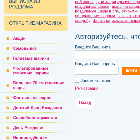
ВЫПИСКА ИЗ
спб шары
,
купить фигуры из шаро
РОДДОМА
воздушных шаров
,
шары на свад
воздушные шары в спб
,
открытки
оформление шарами
,
заказать от
свадьбу
,
фонтаны
,
заказать шары
ОТКРЫТИЕ МАГАЗИНА
Авторизуйтесь, ч
Акции
Введите Ваш e-mail:
Самовывоз
Гелиевые шарики
Введите Ваш пароль:
Фольгированные
ВОЙТИ
гелиевые шарики
Запомнить меня
Большие 70 см гелиевые
шары
Регистрация
Фонтаны из шаров
Назад
Детский День Рождения
Свадебное торжество
День Рождения
Новорождённым