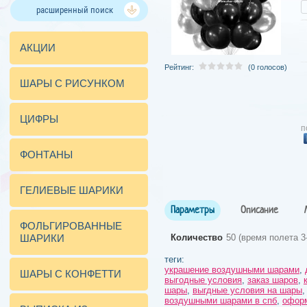
расширенный поиск
АКЦИИ
Рейтинг:
(0 голосов)
ШАРЫ С РИСУНКОМ
ЦИФРЫ
п
ФОНТАНЫ
ГЕЛИЕВЫЕ ШАРИКИ
Параметры
Описание
ФОЛЬГИРОВАННЫЕ
ШАРИКИ
Количество
50 (время полета 3
теги:
украшение воздушными шарами
,
ШАРЫ С КОНФЕТТИ
выгодные условия
,
заказ шаров
,
шары
,
выгдные условия на шары
воздушными шарами в спб
,
офор