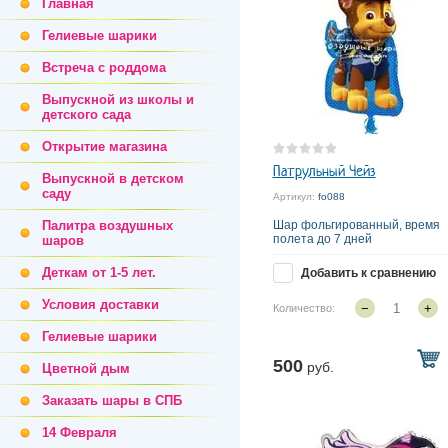
Главная
Гелиевые шарики
Встреча с роддома
Выпускной из школы и
детского сада
Открытие магазина
Патрульный Чейз
Выпускной в детском
саду
Артикул:
fo088
Палитра воздушных
Шар фольгированный, время
полета до 7 дней
шаров
Деткам от 1-5 лет.
Добавить к сравнению
Условия доставки
−
+
Количество:
Гелиевые шарики
500
руб.
Цветной дым
Заказать шары в СПБ
14 Февраля